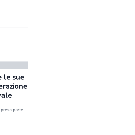
 le sue
erazione
vale
a preso parte