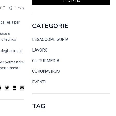
LEGGI DI PIÙ
017
1 min
galleria
per
CATEGORIE
eciso e
LEGACOOPLIGURIA
cio tecnico
LAVORO
 degli animali
CULTURMEDIA
0 per permettere
spetteranno il
CORONAVIRUS
EVENTI
TAG