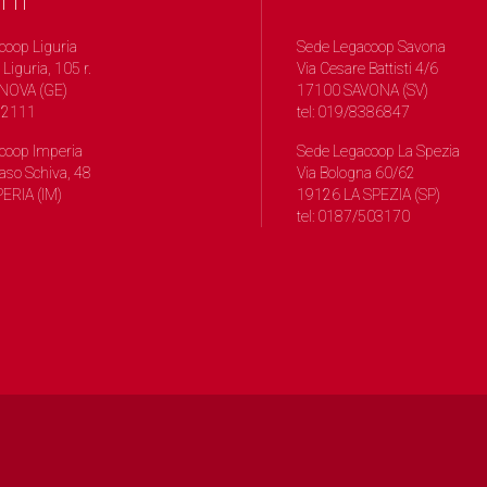
TTI
coop Liguria
Sede Legacoop Savona
 Liguria, 105 r.
Via Cesare Battisti 4/6
NOVA (GE)
17100 SAVONA (SV)
572111
tel: 019/8386847
coop Imperia
Sede Legacoop La Spezia
so Schiva, 48
Via Bologna 60/62
ERIA (IM)
19126 LA SPEZIA (SP)
tel: 0187/503170