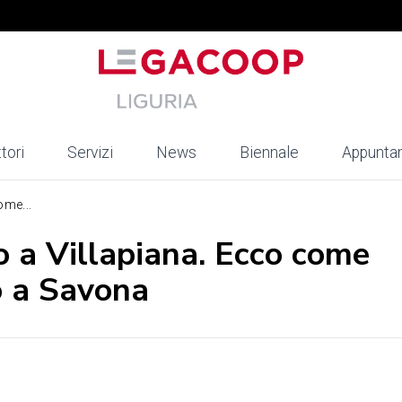
tori
Servizi
News
Biennale
Appunta
ome...
o a Villapiana. Ecco come
o a Savona