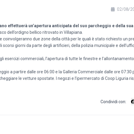
02/08/2
no effettuerà un’apertura anticipata del suo parcheggio e della sua 
 dell’ordigno bellico ritrovato in Villapiana.
e coinvolgeranno due zone della città per le quali è stato richiesto un pr
orsi giorni da parte degli artificieri, della polizia municipale e dell’uffi
gli esercizi commerciali, l’apertura di tutte le finestre e l’allontanamento
heggio a partire dalle ore 06:00 e la Galleria Commerciale dalle ore 07:3
cheggiare le vetture spostate. I negozi e l’ipermercato di Coop Liguria ri
Condividi con: