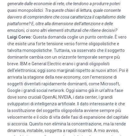
generate dalle economie di rete, che tendono a produrre poteri
quasi monopolistici. Tra queste chiavi di lettura, quale consente
davvero di comprendere che cosa caratterizza il capitalismo delle
piattaforme? E, oltre alla dimensione dell’attenzione e delle
emozioni, ci sono altri elementi strutturali che ritiene decisivi?
Luigi Corvo:
Questa domanda coglie un punto centrale. È vero
che esiste una forte tensione verso forme oligopolistiche e
talvolta monopolistiche. Tuttavia, va osservato che il soggetto
dominante cambia con un orizzonte temporale sempre più
breve. IBM e General Electric erano i grandi oligopolisti
dell’elettronica; oggi sono marginali rispetto ai nuovi attori. Poi è
arrivata la stagione della
new economy
, con l’emersione di
soggetti diventati rapidamente dominanti, come Microsoft,
Google i grandi social network. Oggi siamo già in un’altra fase
dove sono cruciali OpenAI, NVIDIA, i data center, i grandi
sviluppatori di intelligenza artificiale. Il dato interessante è che
la sostituzione del soggetto oligopolista avviene sempre più
velocemente e il ciclo di vita delle fasi di espansione del capitale
si accorcia. Questo non elimina la concentrazione, ma la rende
dinamica, instabile, soggetta a rapidi ricambi. A mio avviso,