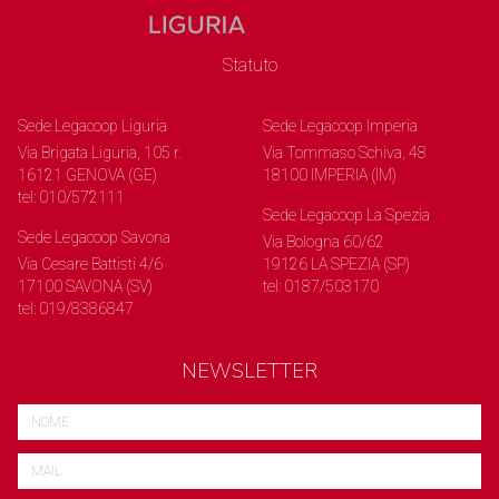
Statuto
Sede Legacoop Liguria
Sede Legacoop Imperia
Via Brigata Liguria, 105 r.
Via Tommaso Schiva, 48
16121 GENOVA (GE)
18100 IMPERIA (IM)
tel: 010/572111
Sede Legacoop La Spezia
Sede Legacoop Savona
Via Bologna 60/62
Via Cesare Battisti 4/6
19126 LA SPEZIA (SP)
17100 SAVONA (SV)
tel: 0187/503170
tel: 019/8386847
NEWSLETTER