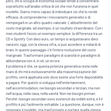
però, chi si occupa di economia sociale tende a concentrarsi
soprattutto sull’analisi critica di ciò che non funziona in quel
modello. Siamo meno capaci di individuare ciò che lo rende
efficace, di comprenderne i meccanismi generativi e di
reimpiegarli in un altro quadro valoriale. L’abbattimento del
costo marginale, ad esempio, è un risultato straordinario. Con i
miei studenti faccio un esempio semplice: la differenza tra un
CD e Spotify. Con dieci euro, un tempo si acquistavano dieci
canzoni; oggi, con la stessa cifra, si può accedere a miliardi di
brani. In questo passaggio c’è l’intera rivoluzione del costo
marginale. Trasformare paradigmi di scarsità in paradigmi di
abbondanza non è, in sé, un errore.
Il problema è che, se questa potenza generativa resta nelle
mani di chi mira esclusivamente alla massimizzazione del
profitto, verrà applicata solo dove esiste una forte disponibilità
a pagare. Per questo si sviluppa nell’entertainment,
nell’accommodation, nei bisogni secondari e terziari, ma non
nell’acqua, nella casa, nella sanità. Non nei bisogni primari.
Perché i bisogni secondari sono sostenuti da redditi extra, e lì il
profitto è più facilmente estraibile. La questione, dunque, non è
rinnegare il modello, ma trasformarlo e portare quella stessa