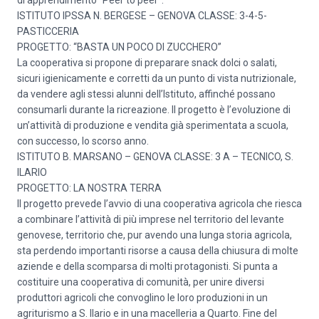
di apprendimento “Peer to peer”.
ISTITUTO IPSSA N. BERGESE – GENOVA CLASSE: 3-4-5-
PASTICCERIA
PROGETTO: “BASTA UN POCO DI ZUCCHERO”
La cooperativa si propone di preparare snack dolci o salati,
sicuri igienicamente e corretti da un punto di vista nutrizionale,
da vendere agli stessi alunni dell’Istituto, affinché possano
consumarli durante la ricreazione. Il progetto è l’evoluzione di
un’attività di produzione e vendita già sperimentata a scuola,
con successo, lo scorso anno.
ISTITUTO B. MARSANO – GENOVA CLASSE: 3 A – TECNICO, S.
ILARIO
PROGETTO: LA NOSTRA TERRA
Il progetto prevede l’avvio di una cooperativa agricola che riesca
a combinare l’attività di più imprese nel territorio del levante
genovese, territorio che, pur avendo una lunga storia agricola,
sta perdendo importanti risorse a causa della chiusura di molte
aziende e della scomparsa di molti protagonisti. Si punta a
costituire una cooperativa di comunità, per unire diversi
produttori agricoli che convoglino le loro produzioni in un
agriturismo a S. Ilario e in una macelleria a Quarto. Fine del