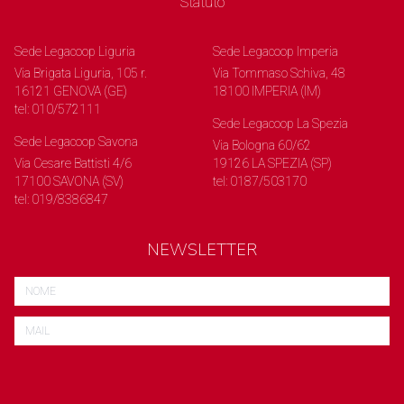
Statuto
Sede Legacoop Liguria
Sede Legacoop Imperia
Via Brigata Liguria, 105 r.
Via Tommaso Schiva, 48
16121 GENOVA (GE)
18100 IMPERIA (IM)
tel: 010/572111
Sede Legacoop La Spezia
Sede Legacoop Savona
Via Bologna 60/62
Via Cesare Battisti 4/6
19126 LA SPEZIA (SP)
17100 SAVONA (SV)
tel: 0187/503170
tel: 019/8386847
NEWSLETTER