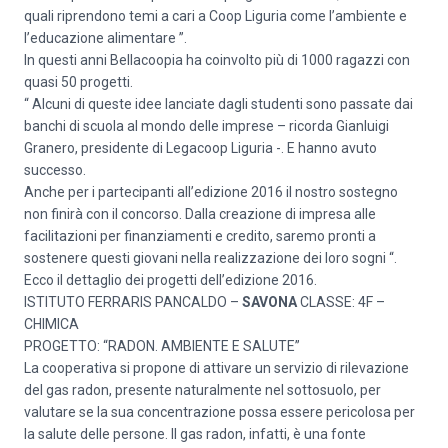
quali riprendono temi a cari a Coop Liguria come l’ambiente e
l’educazione alimentare ”.
In questi anni Bellacoopia ha coinvolto più di 1000 ragazzi con
quasi 50 progetti.
“ Alcuni di queste idee lanciate dagli studenti sono passate dai
banchi di scuola al mondo delle imprese – ricorda Gianluigi
Granero, presidente di Legacoop Liguria -. E hanno avuto
successo.
Anche per i partecipanti all’edizione 2016 il nostro sostegno
non finirà con il concorso. Dalla creazione di impresa alle
facilitazioni per finanziamenti e credito, saremo pronti a
sostenere questi giovani nella realizzazione dei loro sogni “.
Ecco il dettaglio dei progetti dell’edizione 2016.
ISTITUTO FERRARIS PANCALDO –
SAVONA
CLASSE: 4F –
CHIMICA
PROGETTO: “RADON. AMBIENTE E SALUTE”
La cooperativa si propone di attivare un servizio di rilevazione
del gas radon, presente naturalmente nel sottosuolo, per
valutare se la sua concentrazione possa essere pericolosa per
la salute delle persone. Il gas radon, infatti, è una fonte