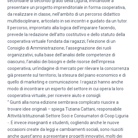
secondarie di secondo grado della Liguria, invitandole a
presentare un progetto imprenditoriale in forma cooperativa,
da realizzare in classe, nell’ambito di un percorso didattico
multidisciplinare, articolato in sei incontri e guidato da un tutor.
Il percorso, improntato alla logica dell’imparare facendo,
prevede la redazione dell’atto costitutivo e dello statuto della
cooperativa virtuale fondata dai ragazzi; l’elezione di un
Consiglio di Amministrazione; l’assegnazione dei ruoli
organizzativi, sulla base dell’analisi delle competenze di
ciascuno; l’analisi dei bisogni e delle risorse dell’impresa
cooperativa; un’indagine di mercato per rilevare la concorrenza
già presente sul territorio; la stesura del piano economico e di
quello di marketing e comunicazione. I ragazzi hanno anche
modo di incontrare un esperto del settore in cui opera la loro
cooperativa virtuale, per ricevere aiuto e consigli.
“ Giunti alla nona edizione sembrava complicato riuscire a
trovare idee originali – spiega Tiziana Cattani, responsabile
Attività Istituzionali Settore Soci e Consumatori di Coop Liguria
-. E invece insegnanti e studenti, cogliendo anche le nuove
occasioni create da leggi e cambiamenti sociali, sono riusciti
anche quest’anno a presentare progetti innovativi, molti dei