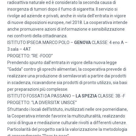
radioattiva naturale ed è considerato la seconda causa di
insorgenza di tumori dopo il fumo di sigaretta. Il servizio si
rivolge ad aziende e privati, anche in vista dell’entrata in vigore
di nuove disposizioni europee, nel 2018. La cooperativa intende
anche promuovere azioni di informazione e sensibilizzazione
nei confronti della cittadinanza.
ISTITUTO IPSEOA MARCO POLO –
GENOVA
CLASSE: 4 eno A –
3 sala – 4AT
PROGETTO: “RE -FOOD”
Prendendo spunto dall’entrata in vigore della nuova legge
“Gadda” contro gli sprechi alimentari, la cooperativa prevede di
realizzare una produzione di semilavorati a partire dai prodotti
in scadenza, ricavandone sia prodotti di pronto utilizzo, sia basi
per preparazioni più complesse.
ISTITUTO FOSSATI DA PASSANO –
LA SPEZIA
CLASSE: 3B -F
PROGETTO: “LA DIVERSITA’ UNISCE”
Sfruttando i locali dell’Istituto, inutilizzati nelle ore pomeridiane,
la Cooperativa intende favorire la multiculturalità, realizzando
corsi di lingua e mediazione culturale rivolti a differenti utenze.
Particolarità del progetto sarà la valorizzazione la metodologia