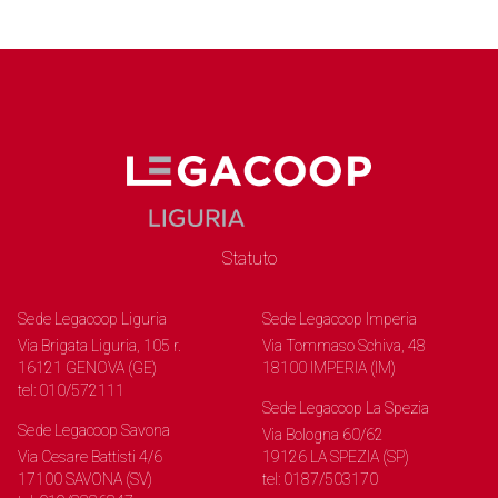
Statuto
Sede Legacoop Liguria
Sede Legacoop Imperia
Via Brigata Liguria, 105 r.
Via Tommaso Schiva, 48
16121 GENOVA (GE)
18100 IMPERIA (IM)
tel: 010/572111
Sede Legacoop La Spezia
Sede Legacoop Savona
Via Bologna 60/62
Via Cesare Battisti 4/6
19126 LA SPEZIA (SP)
17100 SAVONA (SV)
tel: 0187/503170