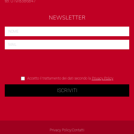
tel: 019/8386847
NEWSLETTER
Accetto il trattamento dei dati secondo la
Privacy Policy
ISCRIVITI
Privacy Policy
|
Contatti