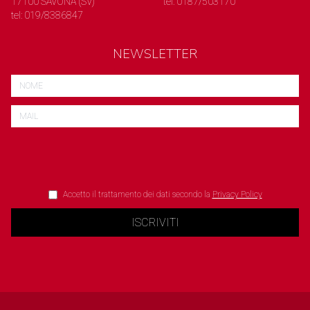
17100 SAVONA (SV)
tel: 0187/503170
tel: 019/8386847
NEWSLETTER
Accetto il trattamento dei dati secondo la
Privacy Policy
ISCRIVITI