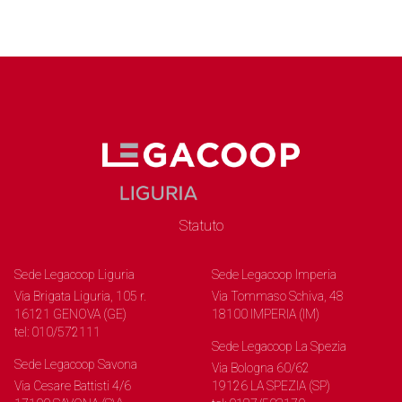
Statuto
Sede Legacoop Liguria
Sede Legacoop Imperia
Via Brigata Liguria, 105 r.
Via Tommaso Schiva, 48
16121 GENOVA (GE)
18100 IMPERIA (IM)
tel: 010/572111
Sede Legacoop La Spezia
Sede Legacoop Savona
Via Bologna 60/62
Via Cesare Battisti 4/6
19126 LA SPEZIA (SP)