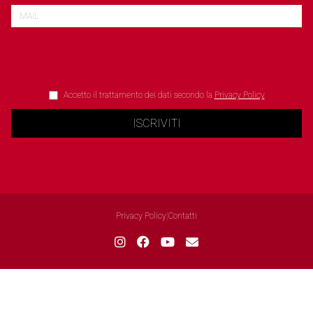
Accetto il trattamento dei dati secondo la
Privacy Policy
ISCRIVITI
Privacy Policy
|
Contatti
Le tue preferenze relative alla privacy
Informativa sulla raccolta