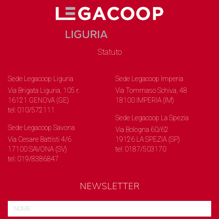
Statuto
Sede Legacoop Liguria
Sede Legacoop Imperia
Via Brigata Liguria, 105 r.
Via Tommaso Schiva, 48
16121 GENOVA (GE)
18100 IMPERIA (IM)
tel: 010/572111
Sede Legacoop La Spezia
Sede Legacoop Savona
Via Bologna 60/62
Via Cesare Battisti 4/6
19126 LA SPEZIA (SP)
17100 SAVONA (SV)
tel: 0187/503170
tel: 019/8386847
NEWSLETTER