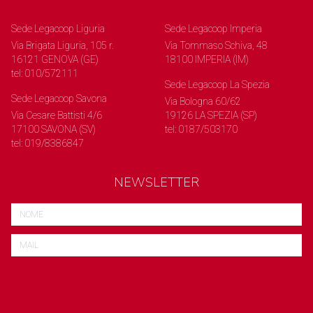
Sede Legacoop Liguria
Sede Legacoop Imperia
Via Brigata Liguria, 105 r.
Via Tommaso Schiva, 48
16121 GENOVA (GE)
18100 IMPERIA (IM)
tel: 010/572111
Sede Legacoop La Spezia
Sede Legacoop Savona
Via Bologna 60/62
Via Cesare Battisti 4/6
19126 LA SPEZIA (SP)
17100 SAVONA (SV)
tel: 0187/503170
tel: 019/8386847
NEWSLETTER