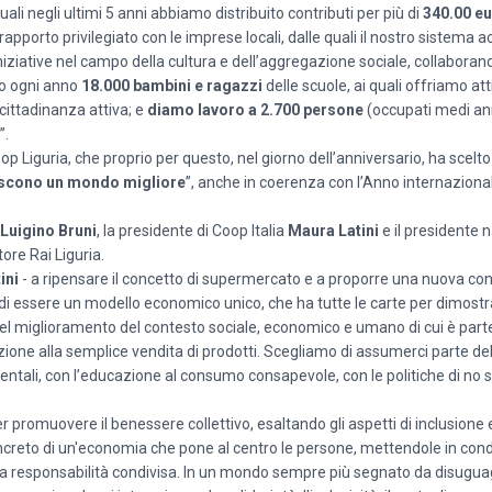
ali negli ultimi 5 anni abbiamo distribuito contributi per più di
340.00 e
pporto privilegiato con le imprese locali, dalle quali il nostro sistema a
niziative nel campo della cultura e dell’aggregazione sociale, collaborand
mo ogni anno
18.000 bambini e ragazzi
delle scuole, ai quali offriamo at
 cittadinanza attiva; e
diamo lavoro a 2.700 persone
(occupati medi annui
”.
 Liguria, che proprio per questo, nel giorno dell’anniversario, ha scelto
iscono un mondo migliore
”, anche in coerenza con l’Anno internazional
Luigino Bruni
, la presidente di Coop Italia
Maura Latini
e il presidente 
ore Rai Liguria.
ini
- a ripensare il concetto di supermercato e a proporre una nuova co
di essere un modello economico unico, che ha tutte le carte per dimostr
 del miglioramento del contesto sociale, economico e umano di cui è part
azione alla semplice vendita di prodotti. Scegliamo di assumerci parte de
tali, con l’educazione al consumo consapevole, con le politiche di no s
 promuovere il benessere collettivo, esaltando gli aspetti di inclusione e
creto di un'economia che pone al centro le persone, mettendole in condi
ella responsabilità condivisa. In un mondo sempre più segnato da disugua