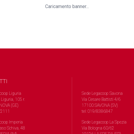
Caricamento banner...
TTI
coop Liguria
Sede Legacoop Savona
 Liguria, 105 r.
Via Cesare Battisti 4/6
NOVA (GE)
17100 SAVONA (SV)
572111
tel: 019/8386847
coop Imperia
Sede Legacoop La Spezia
so Schiva, 48
Via Bologna 60/62