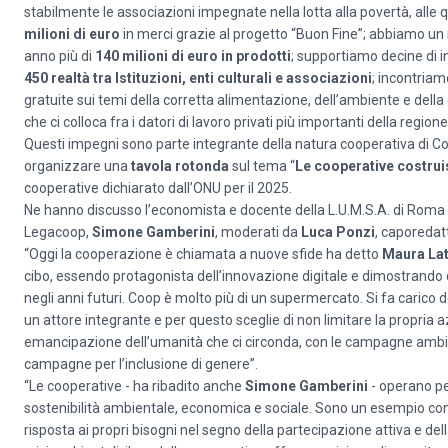
stabilmente le associazioni impegnate nella lotta alla povertà, alle qu
milioni di euro
in merci grazie al progetto “Buon Fine”; abbiamo un ra
anno più di
140 milioni di euro in prodotti
; supportiamo decine di i
450 realtà tra Istituzioni, enti culturali e associazioni
; incontria
gratuite sui temi della corretta alimentazione, dell’ambiente e della
che ci colloca fra i datori di lavoro privati più importanti della regione
Questi impegni sono parte integrante della natura cooperativa di Coop
organizzare una
tavola rotonda
sul tema “
Le cooperative costru
cooperative dichiarato dall’ONU per il 2025.
Ne hanno discusso l’economista e docente della L.U.M.S.A. di Roma
Legacoop,
Simone Gamberini
, moderati da
Luca Ponzi
, caporedatt
“Oggi la cooperazione è chiamata a nuove sfide ha detto
Maura Lat
cibo, essendo protagonista dell’innovazione digitale e dimostrando 
negli anni futuri. Coop è molto più di un supermercato. Si fa carico
un attore integrante e per questo sceglie di non limitare la propria 
emancipazione dell’umanità che ci circonda, con le campagne ambien
campagne per l’inclusione di genere”.
“Le cooperative - ha ribadito anche
Simone Gamberini
- operano per
sostenibilità ambientale, economica e sociale. Sono un esempio con
risposta ai propri bisogni nel segno della partecipazione attiva e d