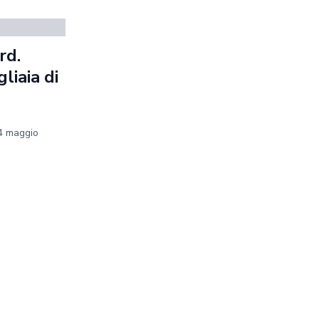
rd.
liaia di
24 maggio