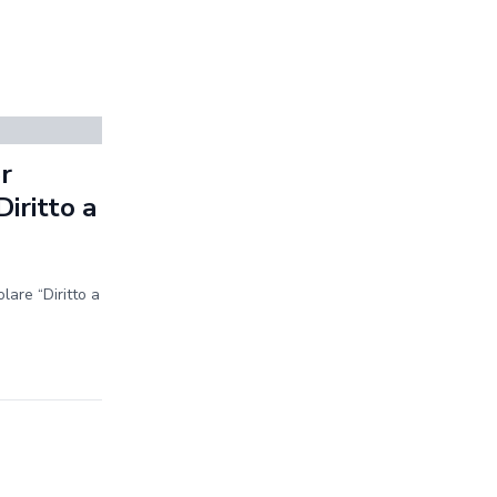
r
iritto a
lare “Diritto a