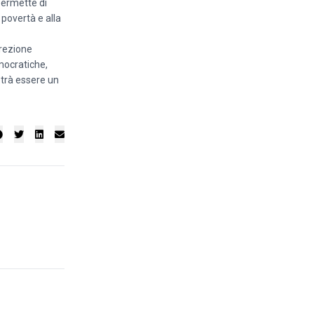
 permette di
 povertà e alla
irezione
emocratiche,
potrà essere un