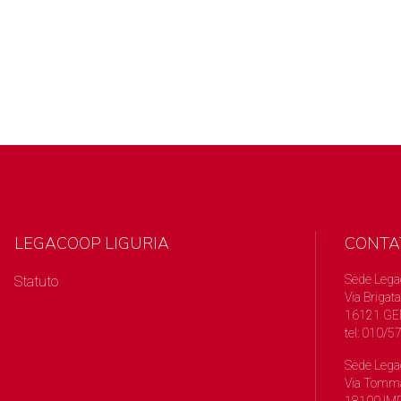
LEGACOOP LIGURIA
CONTA
Sede Lega
Statuto
Via Brigata
16121 GE
tel: 010/
Sede Lega
Via Tomma