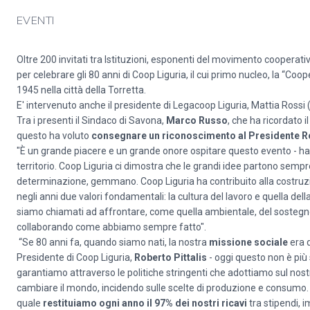
EVENTI
Oltre 200 invitati tra Istituzioni, esponenti del movimento cooperati
per celebrare gli 80 anni di Coop Liguria, il cui primo nucleo, la “C
1945 nella città della Torretta.
E' intervenuto anche il presidente di Legacoop Liguria, Mattia Rossi (
Tra i presenti il Sindaco di Savona,
Marco Russo
, che ha ricordato 
questo ha voluto
consegnare un riconoscimento al Presidente Ro
"È un grande piacere e un grande onore ospitare questo evento - ha
territorio. Coop Liguria ci dimostra che le grandi idee partono semp
determinazione, gemmano. Coop Liguria ha contribuito alla costruzio
negli anni due valori fondamentali: la cultura del lavoro e quella della
siamo chiamati ad affrontare, come quella ambientale, del sostegno
collaborando come abbiamo sempre fatto".
“Se 80 anni fa, quando siamo nati, la nostra
missione sociale
era q
Presidente di Coop Liguria,
Roberto Pittalis
- oggi questo non è più su
garantiamo attraverso le politiche stringenti che adottiamo sul n
cambiare il mondo, incidendo sulle scelte di produzione e consumo. I no
quale
restituiamo ogni anno il 97% dei nostri ricavi
tra stipendi, 