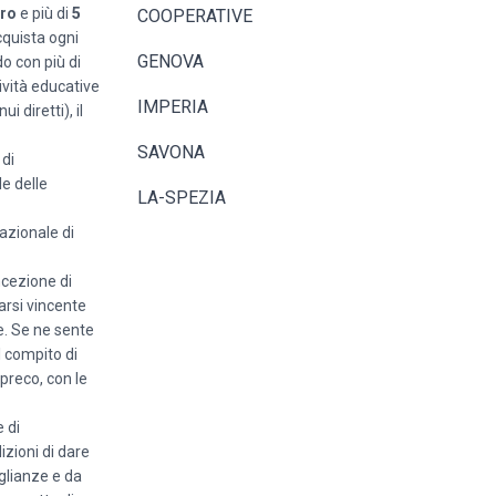
uro
e più di
5
COOPERATIVE
cquista ogni
GENOVA
o con più di
tività educative
IMPERIA
 diretti), il
SAVONA
 di
e delle
LA-SPEZIA
nazionale di
ncezione di
arsi vincente
e. Se ne sente
l compito di
preco, con le
 di
zioni di dare
glianze e da