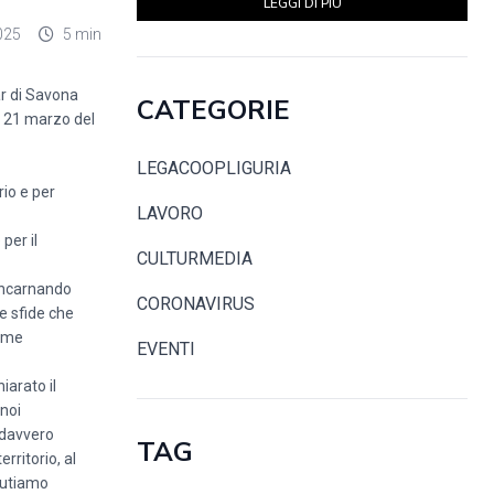
LEGGI DI PIÙ
025
5 min
ar di Savona
CATEGORIE
il 21 marzo del
LEGACOOPLIGURIA
rio e per
LAVORO
per il
CULTURMEDIA
 incarnando
CORONAVIRUS
ve sfide che
ieme
EVENTI
iarato il
 noi
 davvero
TAG
rritorio, al
aiutiamo