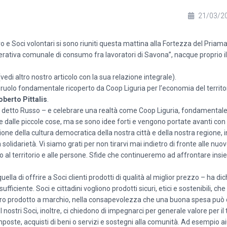
21/03/2
vo e Soci volontari si sono riuniti questa mattina alla Fortezza del Priam
ooperativa comunale di consumo fra lavoratori di Savona”, nacque proprio 
vedi altro nostro articolo con la sua relazione integrale).
il ruolo fondamentale ricoperto da Coop Liguria per l’economia del territo
berto Pittalis
.
 detto Russo – e celebrare una realtà come Coop Liguria, fondamentale 
re dalle piccole cose, ma se sono idee forti e vengono portate avanti con
ne della cultura democratica della nostra città e della nostra regione,
 solidarietà. Vi siamo grati per non tirarvi mai indietro di fronte alle nuo
 al territorio e alle persone. Sfide che continueremo ad affrontare ins
uella di offrire a Soci clienti prodotti di qualità al miglior prezzo – ha dich
fficiente. Soci e cittadini vogliono prodotti sicuri, etici e sostenibili, che
ostro prodotto a marchio, nella consapevolezza che una buona spesa può
stri Soci, inoltre, ci chiedono di impegnarci per generale valore per il te
imposte, acquisti di beni o servizi e sostegni alla comunità. Ad esempio 