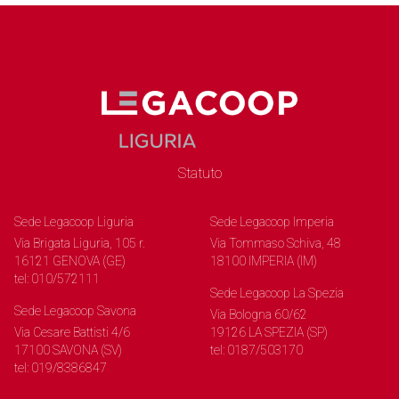
Statuto
Sede Legacoop Liguria
Sede Legacoop Imperia
Via Brigata Liguria, 105 r.
Via Tommaso Schiva, 48
16121 GENOVA (GE)
18100 IMPERIA (IM)
tel: 010/572111
Sede Legacoop La Spezia
Sede Legacoop Savona
Via Bologna 60/62
Via Cesare Battisti 4/6
19126 LA SPEZIA (SP)
17100 SAVONA (SV)
tel: 0187/503170
tel: 019/8386847