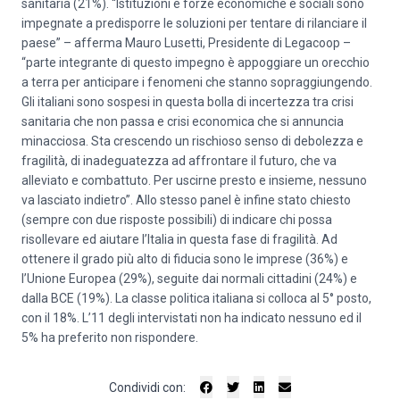
sanitaria (21%). “Istituzioni e forze economiche e sociali sono
impegnate a predisporre le soluzioni per tentare di rilanciare il
paese” – afferma Mauro Lusetti, Presidente di Legacoop –
“parte integrante di questo impegno è appoggiare un orecchio
a terra per anticipare i fenomeni che stanno sopraggiungendo.
Gli italiani sono sospesi in questa bolla di incertezza tra crisi
sanitaria che non passa e crisi economica che si annuncia
minacciosa. Sta crescendo un rischioso senso di debolezza e
fragilità, di inadeguatezza ad affrontare il futuro, che va
alleviato e combattuto. Per uscirne presto e insieme, nessuno
va lasciato indietro”. Allo stesso panel è infine stato chiesto
(sempre con due risposte possibili) di indicare chi possa
risollevare ed aiutare l’Italia in questa fase di fragilità. Ad
ottenere il grado più alto di fiducia sono le imprese (36%) e
l’Unione Europea (29%), seguite dai normali cittadini (24%) e
dalla BCE (19%). La classe politica italiana si colloca al 5° posto,
con il 18%. L’11 degli intervistati non ha indicato nessuno ed il
5% ha preferito non rispondere.
Condividi con: