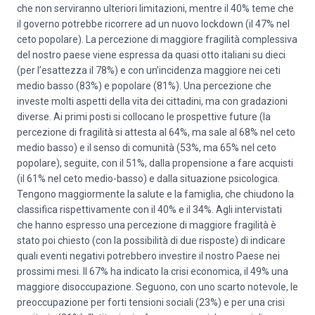
che non serviranno ulteriori limitazioni, mentre il 40% teme che
il governo potrebbe ricorrere ad un nuovo lockdown (il 47% nel
ceto popolare). La percezione di maggiore fragilità complessiva
del nostro paese viene espressa da quasi otto italiani su dieci
(per l’esattezza il 78%) e con un’incidenza maggiore nei ceti
medio basso (83%) e popolare (81%). Una percezione che
investe molti aspetti della vita dei cittadini, ma con gradazioni
diverse. Ai primi posti si collocano le prospettive future (la
percezione di fragilità si attesta al 64%, ma sale al 68% nel ceto
medio basso) e il senso di comunità (53%, ma 65% nel ceto
popolare), seguite, con il 51%, dalla propensione a fare acquisti
(il 61% nel ceto medio-basso) e dalla situazione psicologica.
Tengono maggiormente la salute e la famiglia, che chiudono la
classifica rispettivamente con il 40% e il 34%. Agli intervistati
che hanno espresso una percezione di maggiore fragilità è
stato poi chiesto (con la possibilità di due risposte) di indicare
quali eventi negativi potrebbero investire il nostro Paese nei
prossimi mesi. Il 67% ha indicato la crisi economica, il 49% una
maggiore disoccupazione. Seguono, con uno scarto notevole, le
preoccupazione per forti tensioni sociali (23%) e per una crisi