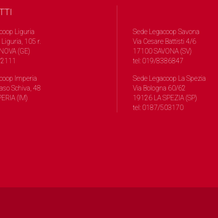
TTI
coop Liguria
Sede Legacoop Savona
 Liguria, 105 r.
Via Cesare Battisti 4/6
NOVA (GE)
17100 SAVONA (SV)
572111
tel: 019/8386847
coop Imperia
Sede Legacoop La Spezia
so Schiva, 48
Via Bologna 60/62
ERIA (IM)
19126 LA SPEZIA (SP)
tel: 0187/503170