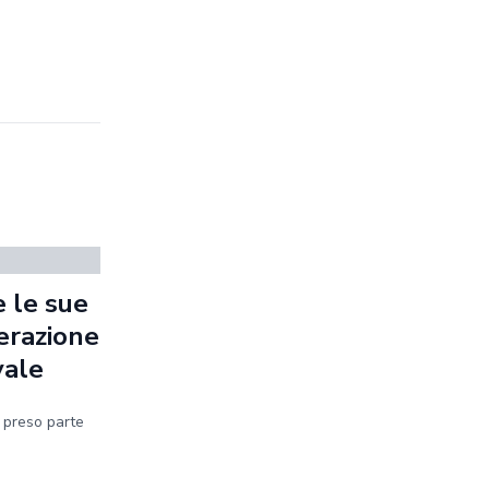
 le sue
erazione
vale
a preso parte