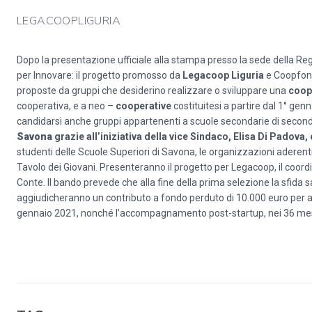
LEGACOOPLIGURIA
Dopo la presentazione ufficiale alla stampa presso la sede della Regi
per Innovare: il progetto promosso da
Legacoop Liguria
e Coopfond 
proposte da gruppi che desiderino realizzare o sviluppare una
coop
cooperativa, e a neo –
cooperative
costituitesi a partire dal 1° gen
candidarsi anche gruppi appartenenti a scuole secondarie di secon
Savona
grazie all’iniziativa della vice Sindaco, Elisa Di Padova,
studenti delle Scuole Superiori di Savona, le organizzazioni aderenti 
Tavolo dei Giovani. Presenteranno il progetto per Legacoop, il coor
Conte. Il bando prevede che alla fine della prima selezione la sfida sa
aggiudicheranno un contributo a fondo perduto di 10.000 euro per a
gennaio 2021, nonché l’accompagnamento post-startup, nei 36 mesi s