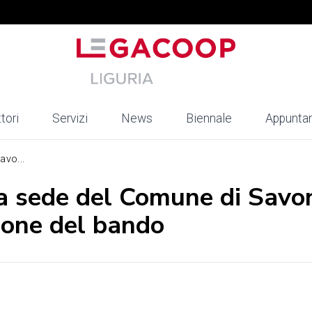
tori
Servizi
News
Biennale
Appunta
avo...
la sede del Comune di Savo
ione del bando