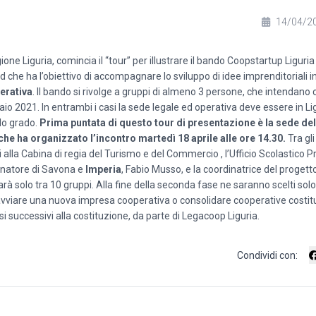
14/04/2
one Liguria, comincia il “tour” per illustrare il bando Coopstartup Ligur
che ha l’obiettivo di accompagnare lo sviluppo di idee imprenditoriali i
erativa
. Il bando si rivolge a gruppi di almeno 3 persone, che intendano 
naio 2021. In entrambi i casi la sede legale ed operativa deve essere in L
do grado.
Prima puntata di questo tour di presentazione è la sede d
 che ha organizzato l’incontro martedì 18 aprile alle ore 14.30.
Tra gli 
alla Cabina di regia del Turismo e del Commercio , l’Ufficio Scolastico Pro
dinatore di Savona e
Imperia
, Fabio Musso, e la coordinatrice del proget
rà solo tra 10 gruppi. Alla fine della seconda fase ne saranno scelti solo 
vviare una nuova impresa cooperativa o consolidare cooperative costitui
uccessivi alla costituzione, da parte di Legacoop Liguria.
Condividi con: