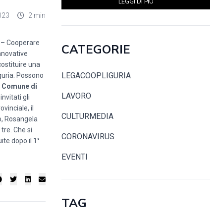
LEGGI DI PIÙ
023
2 min
ia – Cooperare
CATEGORIE
nnovative
costituire una
LEGACOOPLIGURIA
iguria. Possono
el Comune di
LAVORO
invitati gli
vinciale, il
CULTURMEDIA
to, Rosangela
tre. Che si
CORONAVIRUS
te dopo il 1°
EVENTI
TAG