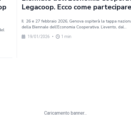
op
Legacoop. Ecco come partecipar
Il 26 e 27 febbraio 2026, Genova ospiterà la tappa nazion
della Biennale dell’Economia Cooperativa. L’evento, dal...
del
19/01/2026
•
1 min
Caricamento banner...