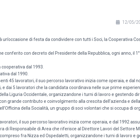
12/05/2
 un’occasione di festa da condividere con tutti i Soci, la Cooperativa C
iene conferito con decreto del Presidente della Repubblica, ogni anno, il 
n cooperativa dal 1993.
ativa dal 1990.
enti 45 lavoratori, il suo percorso lavorativo inizia come operaia, e da
 e dai 5 lavoratori che la candidata coordinava nelle sue prime esperien
della Liguria Occidentale, organizzandone i turni di lavoro e gestendo di
 con grande contributo e coinvolgimento alla crescita dell’azienda e della
l’Officina della Socialità, un gruppo di soci volontari che si occupa di o
ratori, il suo percorso lavorativo inizia come operaia, e dal 1992 assum
a di Responsabile di Area che riferisce al Direttore Lavori del Settore Mu
io compreso fra Nizza ed Ospedaletti, organizzandone i turni di lavoro e 