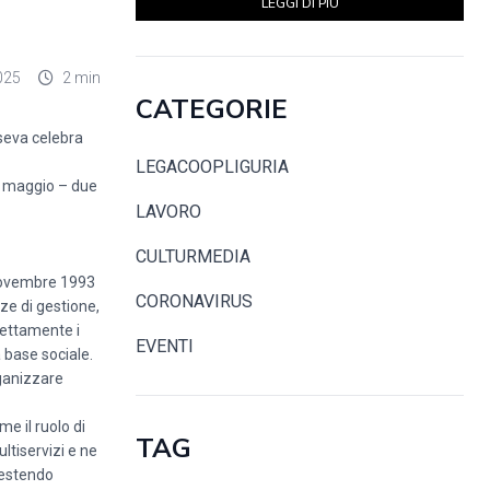
LEGGI DI PIÙ
025
2 min
CATEGORIE
oseva celebra
LEGACOOPLIGURIA
1° maggio – due
LAVORO
CULTURMEDIA
l novembre 1993
CORONAVIRUS
ze di gestione,
rettamente i
EVENTI
 base sociale.
rganizzare
e il ruolo di
TAG
ltiservizi e ne
gestendo