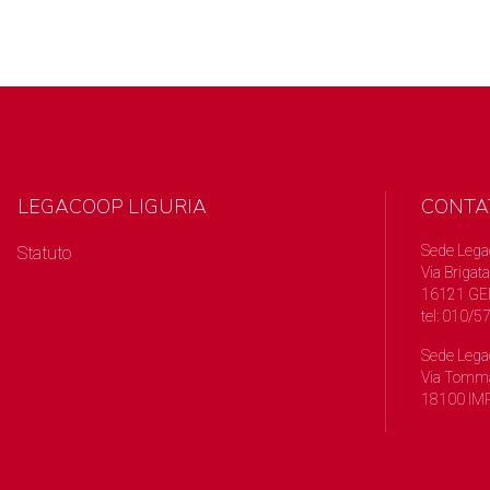
LEGACOOP LIGURIA
CONTA
Sede Lega
Statuto
Via Brigata
16121 GE
tel: 010/
Sede Lega
Via Tomma
18100 IMP