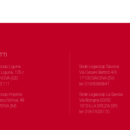
TTI
coop Liguria
Sede Legacoop Savona
 Liguria, 105 r.
Via Cesare Battisti 4/6
NOVA (GE)
17100 SAVONA (SV)
572111
tel: 019/8386847
coop Imperia
Sede Legacoop La Spezia
so Schiva, 48
Via Bologna 60/62
ERIA (IM)
19126 LA SPEZIA (SP)
tel: 0187/503170