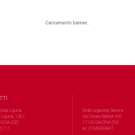
Caricamento banner...
TTI
coop Liguria
Sede Legacoop Savona
 Liguria, 105 r.
Via Cesare Battisti 4/6
NOVA (GE)
17100 SAVONA (SV)
572111
tel: 019/8386847