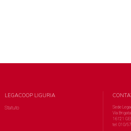
LEGACOOP LIGURIA
CONTA
Sede Lega
Statuto
Via Brigata
16121 GE
tel: 010/