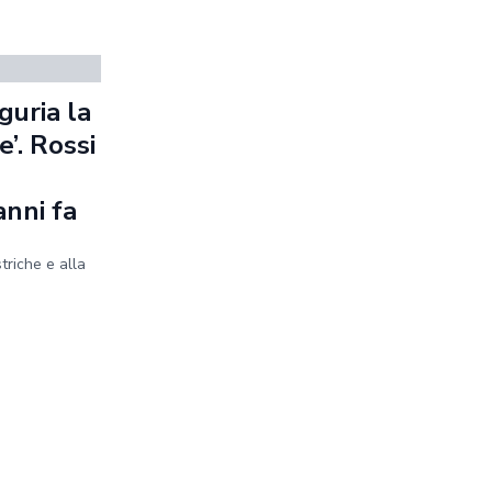
guria la
’. Rossi
anni fa
striche e alla