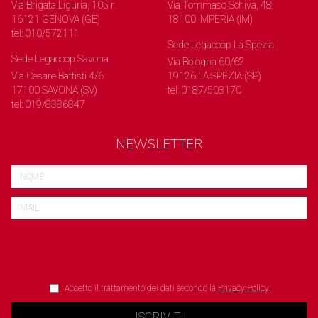
Via Brigata Liguria, 105 r.
Via Tommaso Schiva, 48
16121 GENOVA (GE)
18100 IMPERIA (IM)
tel: 010/572111
Sede Legacoop La Spezia
Sede Legacoop Savona
Via Bologna 60/62
Via Cesare Battisti 4/6
19126 LA SPEZIA (SP)
17100 SAVONA (SV)
tel: 0187/503170
tel: 019/8386847
NEWSLETTER
Accetto il trattamento dei dati secondo la
Privacy Policy
ISCRIVITI