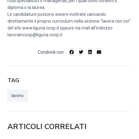
ruoli specialistici o manageriali, per i quali sono richiesti il
diploma o la laurea.
Le candidature possono essere inoltrate caricando
direttamente il proprio curriculum nella sezione “lavora con noi”
del sito
www.liguria.coop.it
oppure via mail all’indirizzo
lavoraincoop@liguria.coop.it
Condividi con:
TAG
lavoro
ARTICOLI CORRELATI