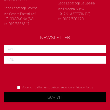
Sede Legacoop La Spezia
Sede Legacoop Savona
Via Bologna 60/62
Via Cesare Battisti 4/6
19126 LA SPEZIA (SP)
17100 SAVONA (SV)
tel: 0187/503170
tel: 019/8386847
NEWSLETTER
Accetto il trattamento dei dati secondo la
Privacy Policy
ISCRIVITI