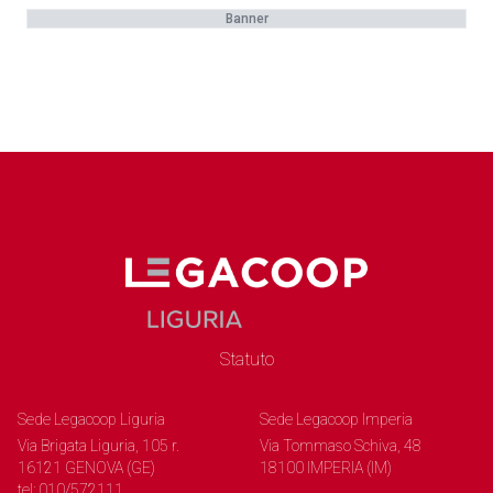
Banner
Statuto
Sede Legacoop Liguria
Sede Legacoop Imperia
Via Brigata Liguria, 105 r.
Via Tommaso Schiva, 48
16121 GENOVA (GE)
18100 IMPERIA (IM)
tel: 010/572111