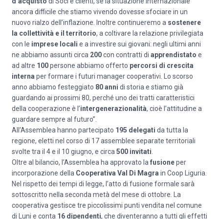
d’acquisto
di Soci e clienti, se la situazione internazionale
ancora difficile che stiamo vivendo dovesse sfociare in un
nuovo rialzo dell’inflazione. Inoltre continueremo a
sostenere
la collettività e il territorio
, a coltivare la relazione privilegiata
con le
imprese locali
e a investire sui giovani: negli ultimi anni
ne abbiamo assunti circa
200
con contratti di
apprendistato
e
ad altre
100
persone abbiamo offerto
percorsi di crescita
interna
per formare i futuri manager cooperativi. Lo scorso
anno abbiamo festeggiato
80 anni
di storia e stiamo già
guardando ai prossimi 80, perché uno dei tratti caratteristici
della cooperazione è l’
intergenerazionalità
, cioè l’attitudine a
guardare sempre al futuro”.
All’Assemblea hanno partecipato
195 delegati
da tutta la
regione, eletti nel corso di 17 assemblee separate territoriali
svolte tra il 4 e il 10 giugno, e circa
500 invitati
.
Oltre al bilancio, l’Assemblea ha approvato la
fusione
per
incorporazione della
Cooperativa Val Di Magra
in Coop Liguria.
Nel rispetto dei tempi di legge, l’atto di fusione formale sarà
sottoscritto nella seconda metà del mese di ottobre. La
cooperativa gestisce tre piccolissimi punti vendita nel comune
di Luni e conta
16 dipendenti
, che diventeranno a tutti gli effetti