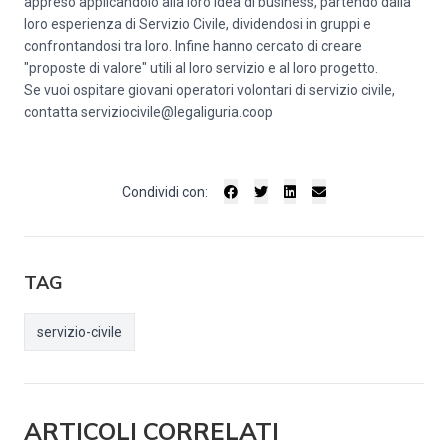
appreso applicandolo alla loro idea di business, partendo dalla
loro esperienza di Servizio Civile, dividendosi in gruppi e
confrontandosi tra loro. Infine hanno cercato di creare
"proposte di valore" utili al loro servizio e al loro progetto.
Se vuoi ospitare giovani operatori volontari di servizio civile,
contatta
serviziocivile@legaliguria.coop
Condividi con:
TAG
servizio-civile
ARTICOLI CORRELATI