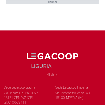
Banner
Statuto
Sede Legacoop Liguria
Sede Legacoop Imperia
Via Brigata Liguria, 105 r.
Via Tommaso Schiva, 48
16121 GENOVA (GE)
18100 IMPERIA (IM)
tel: 010/572111