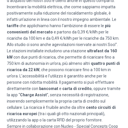
d’acquisto dei nostri Soci e clienti anche in questo comparto.
Incentivare la mobilità elettrica, che come sappiamo impatta
positivamente sulla riduzione del riscaldamento globale, è
infatti un’azione in linea con il nostro impegno ambientale. Le
tariffe
che applichiamo hanno l’ambizione di essere le
più
convenienti del mercato
e partono da 0,39 €/kWh per le
ricariche da 100 km e da 0,49 €/kWh per le ricariche da 750 km.
Allo studio ci sono anche agevolazioni riservate ai nostri Soci”.
Le stazioni installate includono una stazione
ultrafast da 160
kW
con due punti di ricarica, che permette di ricaricare fino a
750 km di autonomia in un’ora, più almeno altri
quattro punti di
ricarica da 22 kW
, che possono ricaricare fino a 100 km in
un’ora. L’accessibilità e l’utilizzo è garantito anche per le
persone con ridotta mobilità. Il pagamento si può effettuare
direttamente con
bancomat
e
carta di credito
, oppure tramite
la app “
Charge
Assist
”, senza necessità di registrazione,
inserendo semplicemente la propria carta di credito sul
cellulare. La ricarica è fruibile anche da oltre
cento circuiti di
ricarica europei
(tra i quali gli otto nazionali principali),
utilizzando la app o la carta RFID del proprio fornitore.
Sempre in collaborazione con Nucleo - Special Concepts Coop