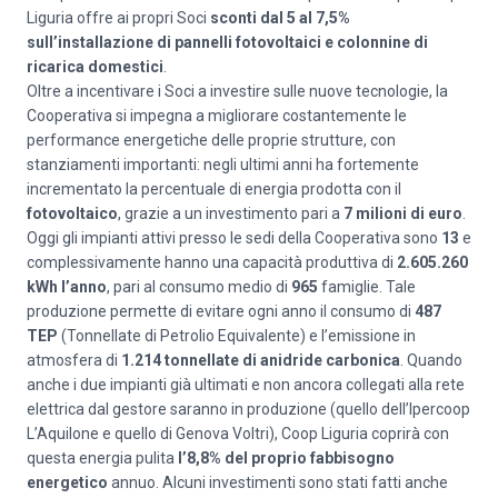
Liguria offre ai propri Soci
sconti dal 5 al 7,5%
sull’installazione di pannelli fotovoltaici e colonnine di
ricarica domestici
.
Oltre a incentivare i Soci a investire sulle nuove tecnologie, la
Cooperativa si impegna a migliorare costantemente le
performance energetiche delle proprie strutture, con
stanziamenti importanti: negli ultimi anni ha fortemente
incrementato la percentuale di energia prodotta con il
fotovoltaico
, grazie a un investimento pari a
7 milioni di euro
.
Oggi gli impianti attivi presso le sedi della Cooperativa sono
13
e
complessivamente
hanno una capacità produttiva di
2.605.260
kWh l’anno
, pari al consumo medio di
965
famiglie. Tale
produzione permette di evitare ogni anno il consumo di
487
TEP
(Tonnellate di Petrolio Equivalente) e l’emissione in
atmosfera di
1.214 tonnellate di anidride carbonica
. Quando
anche i due impianti già ultimati e non ancora collegati alla rete
elettrica dal gestore saranno in produzione (quello dell’Ipercoop
L’Aquilone e quello di Genova Voltri), Coop Liguria coprirà con
questa energia pulita
l’8,8% del proprio fabbisogno
energetico
annuo. Alcuni investimenti sono stati fatti anche