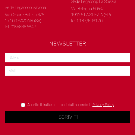
Sede Legacoop La Spezia
Sede Legacoop Savona
Via Bologna 60/62
Via Cesare Battisti 4/6
19126 LA SPEZIA (SP)
17100 SAVONA (SV)
tel: 0187/503170
tel: 019/8386847
NEWSLETTER
Accetto il trattamento dei dati secondo la
Privacy Policy
ISCRIVITI