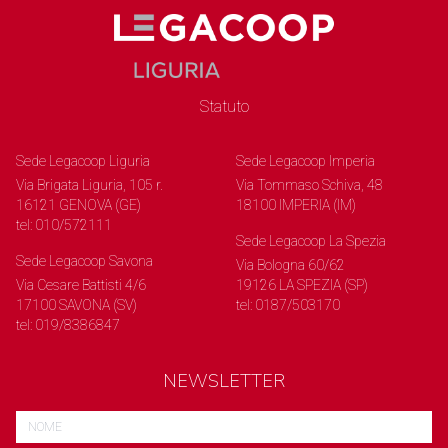
Statuto
Sede Legacoop Liguria
Sede Legacoop Imperia
Via Brigata Liguria, 105 r.
Via Tommaso Schiva, 48
16121 GENOVA (GE)
18100 IMPERIA (IM)
tel: 010/572111
Sede Legacoop La Spezia
Sede Legacoop Savona
Via Bologna 60/62
Via Cesare Battisti 4/6
19126 LA SPEZIA (SP)
17100 SAVONA (SV)
tel: 0187/503170
tel: 019/8386847
NEWSLETTER