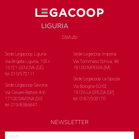
Statuto
Sede Legacoop Liguria
Sede Legacoop Imperia
Via Brigata Liguria, 105 r.
Via Tommaso Schiva, 48
16121 GENOVA (GE)
18100 IMPERIA (IM)
tel: 010/572111
Sede Legacoop La Spezia
Sede Legacoop Savona
Via Bologna 60/62
Via Cesare Battisti 4/6
19126 LA SPEZIA (SP)
17100 SAVONA (SV)
tel: 0187/503170
tel: 019/8386847
NEWSLETTER