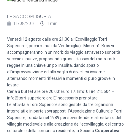
LEGACOOPLIGURIA
11/08/2016
1 min
Venerdì 12 agosto dalle ore 21.30 all’Ecovillaggio Torri
Superiore ( pochi minuti da Ventimiglia) i Mimma’s Bros vi
accompagneranno in un morbido viaggio attraverso sonorità
vecchie e nuove, proponendo grandi classici del roots-rock
reggae in una chiave un po’ insolita, dando spazio
all’improvvisazione ed alla voglia di divertirsi insieme
alternando momenti riflessivi a momenti di puro groove in
levare.
Cena a buffet alle ore 20.00: Euro 17. Info: 0184 215504 –
info@torri-superiore.org
E’ necessario prenotare,
Le attività a Torri Superiore sono gestite da tre organismi
interrelati e in parte sovrapposti: l’Associazione Culturale Torri
Superiore, fondata nel 1989 per sovrintendere al restauro del
villaggio medievale e alla creazione dell’ecovillaggio, del centro
culturale e della comunità residente; la Società
Cooperativa