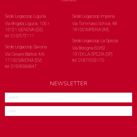
Sede Legacoop Liguria
Sede Legacoop Imperia
Via Brigata Liguria, 105 r.
Via Tommaso Schiva, 48
16121 GENOVA (GE)
18100 IMPERIA (IM)
tel: 010/572111
Sede Legacoop La Spezia
Sede Legacoop Savona
Via Bologna 60/62
Via Cesare Battisti 4/6
19126 LA SPEZIA (SP)
17100 SAVONA (SV)
tel: 0187/503170
tel: 019/8386847
NEWSLETTER