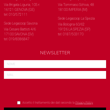
Via Brigata Liguria, 105 r.
Via Tommaso Schiva, 48
16121 GENOVA (GE)
18100 IMPERIA (IM)
tel: 010/572111
Sede Legacoop La Spezia
Sede Legacoop Savona
Via Bologna 60/62
Via Cesare Battisti 4/6
19126 LA SPEZIA (SP)
17100 SAVONA (SV)
tel: 0187/503170
tel: 019/8386847
NEWSLETTER
Accetto il trattamento dei dati secondo la
Privacy Policy