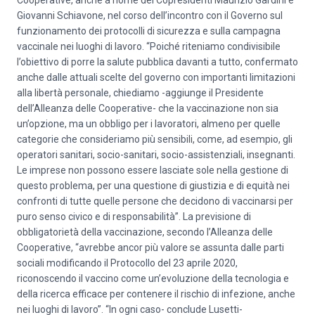
Cooperative, anche a nome dei Copresidenti Maurizio Gardini e
Giovanni Schiavone, nel corso dell’incontro con il Governo sul
funzionamento dei protocolli di sicurezza e sulla campagna
vaccinale nei luoghi di lavoro. “Poiché riteniamo condivisibile
l’obiettivo di porre la salute pubblica davanti a tutto, confermato
anche dalle attuali scelte del governo con importanti limitazioni
alla libertà personale, chiediamo -aggiunge il Presidente
dell’Alleanza delle Cooperative- che la vaccinazione non sia
un’opzione, ma un obbligo per i lavoratori, almeno per quelle
categorie che consideriamo più sensibili, come, ad esempio, gli
operatori sanitari, socio-sanitari, socio-assistenziali, insegnanti.
Le imprese non possono essere lasciate sole nella gestione di
questo problema, per una questione di giustizia e di equità nei
confronti di tutte quelle persone che decidono di vaccinarsi per
puro senso civico e di responsabilità”. La previsione di
obbligatorietà della vaccinazione, secondo l’Alleanza delle
Cooperative, “avrebbe ancor più valore se assunta dalle parti
sociali modificando il Protocollo del 23 aprile 2020,
riconoscendo il vaccino come un’evoluzione della tecnologia e
della ricerca efficace per contenere il rischio di infezione, anche
nei luoghi di lavoro”. “In ogni caso- conclude Lusetti-