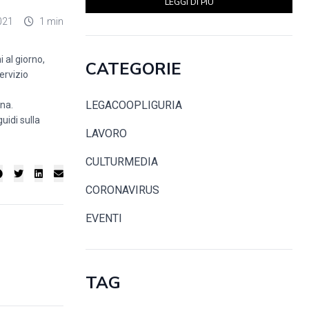
LEGGI DI PIÙ
021
1 min
 al giorno,
CATEGORIE
ervizio
LEGACOOPLIGURIA
ana.
uidi sulla
LAVORO
CULTURMEDIA
CORONAVIRUS
EVENTI
TAG