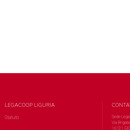
LEGACOOP LIGURIA
CONTA
Sede Lega
Statuto
Via Brigata
16121 GE