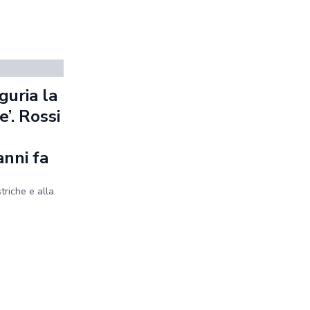
guria la
’. Rossi
anni fa
striche e alla