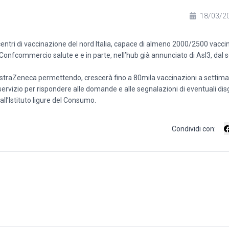
18/03/2
entri di vaccinazione del nord Italia, capace di almeno 2000/2500 vaccini
Confcommercio salute e e in parte, nell’hub già annunciato di Asl3, dal s
 AstraZeneca permettendo, crescerà fino a 80mila vaccinazioni a settim
servizio per rispondere alle domande e alle segnalazioni di eventuali disg
ll’Istituto ligure del Consumo.
Condividi con: