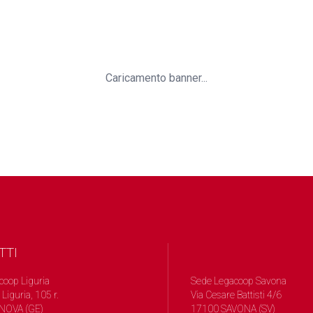
Caricamento banner...
TTI
coop Liguria
Sede Legacoop Savona
 Liguria, 105 r.
Via Cesare Battisti 4/6
NOVA (GE)
17100 SAVONA (SV)