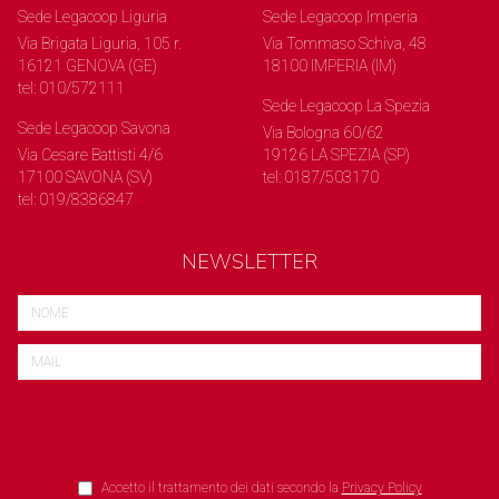
Sede Legacoop Liguria
Sede Legacoop Imperia
Via Brigata Liguria, 105 r.
Via Tommaso Schiva, 48
16121 GENOVA (GE)
18100 IMPERIA (IM)
tel: 010/572111
Sede Legacoop La Spezia
Sede Legacoop Savona
Via Bologna 60/62
Via Cesare Battisti 4/6
19126 LA SPEZIA (SP)
17100 SAVONA (SV)
tel: 0187/503170
tel: 019/8386847
NEWSLETTER
Accetto il trattamento dei dati secondo la
Privacy Policy