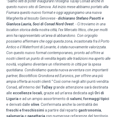
“Siamo lieti di poter inaugurare l’insegna TuDay Conad anche in
questo nuovo sito di Genova. Ad inizio mese abbiamo portato alla
Fiumara questo nuovo format e oggi aggiungiamo una nuova
Margherita al tessuto Genovese -
dichiarano Stefano Pasotti e
Gianluca Lauria, Soci di Conad Nord Ovest
. - Ci troviamo in una
location storica della nostra città, l’ex Mercato Ittico, che per molti
anni ha rappresentato un’area di abbandono. Con orgoglio
possiamo affermare che oggi questa zona, incastonata fra il Porto
Antico e il Waterfront di Levante, è stata nuovamente valorizzata.
Con questo nuovo format contemporaneo, pronto ad offrire ai
nostri clienti un punto di vendita legato alle tradizioni ma aperto alle
novità, vogliamo diventare un riferimento in città per la spesa
quotidiana. Condividiamo questa nuova avventura con importanti
partner, Biscottificio Grondona ed Euronics, per offrire una più
ampia offerta ai nostri clienti.”
Così come negli altri punti vendita
Conad, all’interno del
TuDay
grande attenzione sarà destinata
alle
eccellenze locali
, grazie ad un’area dedicata agli
Ori di
Liguria
e ad un ampio assortimento di
salumi
,
formaggi
tipici
e derivati dalle
olive
. Confermata anche la centralità dei
freschi e freschissimi
a partire dal reparto
gastronomia
,
salumeria
e
panetteria
con numerose referenze del territorio