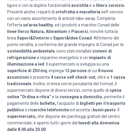
ligure e con la duplice funzionalità
assistita
e a
libero servizio.
Presenti anche i reparti di
ortofrutta e macelleria
self-service
con un vasto assortimento di articoli take-away. Completa
l’offerta
un’area healthy
, ed i prodotti a marchio Conad delle
linee Verso Natura, Alimentum
e
Piacersi
, nonché tutta la
linea
Sapori&Dintorni
e
Sapori&Idee Conad
. All’interno del
punto vendita, a conferma del grande impegno di Conad per la
sostenibilità ambientale
, sono stati installati
sistemi di
refrigerazione
a risparmio energetico e un
impianto di
illuminazione a led
. Il supermercato si sviluppa su una
superficie di 250 mq
, impiega
12 persone
di cui
8 nuove
assunzioni
e presenta
4 casse self check-out,
oltre a
1 cassa
tradizionale.
Inoltre, in linea con le peculiarità del format, il
supermercato dispone di diversi servizi, come quello di
spesa
online “Ordina e ritira”
e la
consegna a domicilio
, permette il
pagamento delle
bollette,
l’acquisto di
biglietti per il trasporto
pubblico
e
ricariche telefoniche
ed accetta i
buoni pasto
. Il
supermercato,
che dispone dei parcheggi gratuiti del centro
commerciale, è aperto tutti i giorni dal
lunedì alla domenica
dalle 8.00 alle 20.00
.