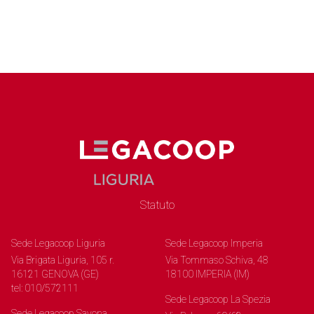
Statuto
Sede Legacoop Liguria
Sede Legacoop Imperia
Via Brigata Liguria, 105 r.
Via Tommaso Schiva, 48
16121 GENOVA (GE)
18100 IMPERIA (IM)
tel: 010/572111
Sede Legacoop La Spezia
Sede Legacoop Savona