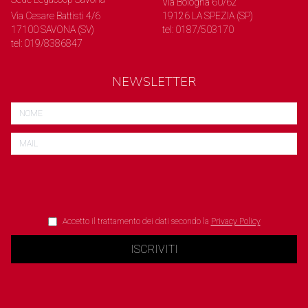
Via Bologna 60/62
Via Cesare Battisti 4/6
19126 LA SPEZIA (SP)
17100 SAVONA (SV)
tel: 0187/503170
tel: 019/8386847
NEWSLETTER
Accetto il trattamento dei dati secondo la
Privacy Policy
ISCRIVITI