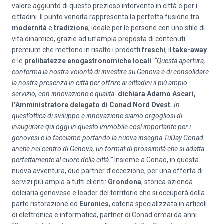
valore aggiunto di questo prezioso intervento in città e per i
cittadini. Il punto vendita rappresenta la perfetta fusione tra
modernità
e
tradizione
, ideale per le persone con uno stile di
vita dinamico, grazie ad un’ampia proposta di contenuti
premium che mettono in risalto i prodotti
freschi
, il
take-away
e le
prelibatezze enogastronomiche locali
.
“Questa apertura,
conferma la nostra volontà di investire su Genova e di consolidare
la nostra presenza in città per offrire ai cittadini il più ampio
servizio, con innovazione e qualità.
dichiara Adamo Ascari,
l’Amministratore delegato di Conad Nord Ovest
.
In
quest’ottica di sviluppo e innovazione siamo orgogliosi di
inaugurare qui oggi in questo immobile così importante per i
genovesi e lo facciamo portando la nuova insegna TuDay Conad
anche nel centro di Genova, un format di prossimità che si adatta
perfettamente al cuore della città.”
Insieme a Conad, in questa
nuova avventura, due partner d’eccezione, per una offerta di
servizi più ampia a tutti clienti:
Grondona
, storica azienda
dolciaria genovese e leader del territorio che si occuperà della
parte ristorazione ed
Euronics
, catena specializzata in articoli
di elettronica e informatica, partner di Conad ormai da anni.