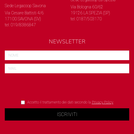
Sede Legacoop Savona
Via Bologna 60/62
Via Cesare Battisti 4/6
19126 LA SPEZIA (SP)
17100 SAVONA (SV)
tel: 0187/503170
tel: 019/8386847
NEWSLETTER
Accetto il trattamento dei dati secondo la
Privacy Policy
ISCRIVITI