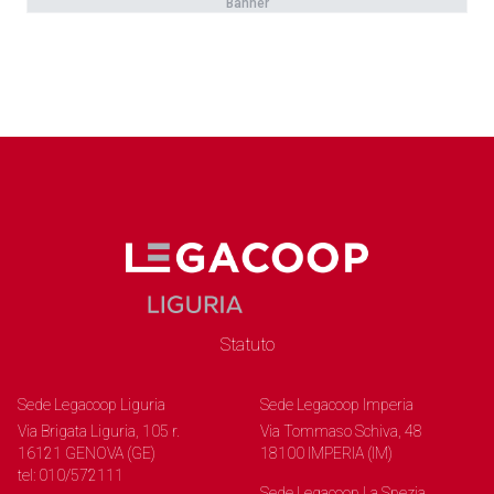
Banner
Statuto
Sede Legacoop Liguria
Sede Legacoop Imperia
Via Brigata Liguria, 105 r.
Via Tommaso Schiva, 48
16121 GENOVA (GE)
18100 IMPERIA (IM)
tel: 010/572111
Sede Legacoop La Spezia