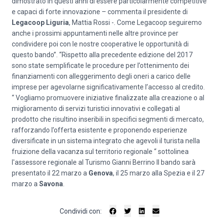
dimostrato in questi anni di essere particolarmente competitive
e capaci di forte innovazione – commenta il presidente di
Legacoop Liguria
, Mattia Rossi -. Come Legacoop seguiremo
anche i prossimi appuntamenti nelle altre province per
condividere poi con le nostre cooperative le opportunità di
questo bando”. “Rispetto alla precedente edizione del 2017
sono state semplificate le procedure per l’ottenimento dei
finanziamenti con alleggerimento degli oneri a carico delle
imprese per agevolarne significativamente l’accesso al credito.
“ Vogliamo promuovere iniziative finalizzate alla creazione o al
miglioramento di servizi turistici innovativi e collegati al
prodotto che risultino inseribili in specifici segmenti di mercato,
rafforzando l’offerta esistente e proponendo esperienze
diversificate in un sistema integrato che agevoli il turista nella
fruizione della vacanza sul territorio regionale “ sottolinea
l'assessore regionale al Turismo Gianni Berrino Il bando sarà
presentato il 22 marzo a
Genova
, il 25 marzo alla Spezia e il 27
marzo a
Savona
.
Condividi con: