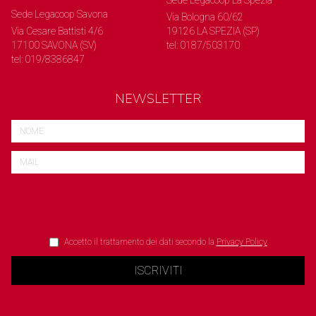
Sede Legacoop La Spezia
Sede Legacoop Savona
Via Bologna 60/62
Via Cesare Battisti 4/6
19126 LA SPEZIA (SP)
17100 SAVONA (SV)
tel: 0187/503170
tel: 019/8386847
NEWSLETTER
Accetto il trattamento dei dati secondo la
Privacy Policy
ISCRIVITI