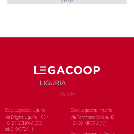
Banner
Statuto
Sede Legacoop Liguria
Sede Legacoop Imperia
Via Brigata Liguria, 105 r.
Via Tommaso Schiva, 48
16121 GENOVA (GE)
18100 IMPERIA (IM)
tel: 010/572111