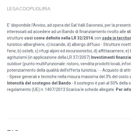
LEGACOOPLIGURIA
E' disponibile l'Avviso, ad opera del Gal Valli Savonesi, per la pre
interessati ad accedere ad un Bando di finanziamento rivolto alle
st
strutture
così come definite nella LR 32/2014
, con
sede in territo
turistico-alberghiere, c) locande, d) albergo diffuso - Strutture ricettiv
ferie, b) ostelli, c) rifugi alpini ed escursionistici, d) affittacamere
agriturismi (in applicazione della LR 37/2007)
Investimenti finanzi
outdoor (punto multifunzionale: ristoro, vendita prodotti locali, info
potenziamento della qualità dell’offerta turistica; - - Acquisto di att
- Spese generali e tecniche nella misura massima del 3% del costo a
Intensità del sostegno del Bando
- Il sostegno è pari al 50% della 
regolamento (UE) n. 1407/2013 Scarica le schede allegate.
Per inf