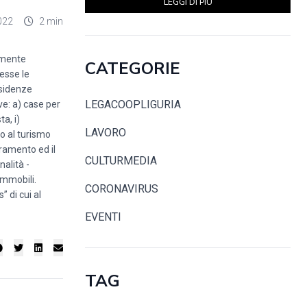
LEGGI DI PIÙ
022
2 min
almente
CATEGORIE
esse le
esidenze
LEGACOOPLIGURIA
ive: a) case per
a, i)
LAVORO
io al turismo
oramento ed il
CULTURMEDIA
nalità -
immobili.
CORONAVIRUS
” di cui al
EVENTI
TAG