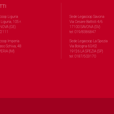
TTI
coop Liguria
Sede Legacoop Savona
 Liguria, 105 r.
Via Cesare Battisti 4/6
NOVA (GE)
17100 SAVONA (SV)
572111
tel: 019/8386847
coop Imperia
Sede Legacoop La Spezia
so Schiva, 48
Via Bologna 60/62
ERIA (IM)
19126 LA SPEZIA (SP)
tel: 0187/503170