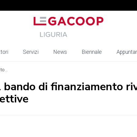
tori
Servizi
News
Biennale
Appunta
o...
l bando di finanziamento ri
cettive