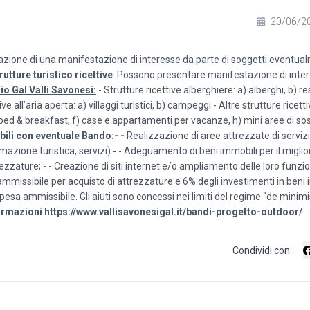
20/06/2
sentazione di una manifestazione di interesse da parte di soggetti eventu
rutture turistico ricettive
. Possono presentare manifestazione di inter
rio Gal Valli Savonesi:
- Strutture ricettive alberghiere: a) alberghi, b) r
e all’aria aperta: a) villaggi turistici, b) campeggi - Altre strutture ricett
, e) bed & breakfast, f) case e appartamenti per vacanze, h) mini aree di sost
abili con eventuale Bando:- -
Realizzazione di aree attrezzate di serviz
rmazione turistica, servizi) - - Adeguamento di beni immobili per il migli
rezzature; - - Creazione di siti internet e/o ampliamento delle loro funzio
mmissibile per acquisto di attrezzature e 6% degli investimenti in beni 
spesa ammissibile. Gli aiuti sono concessi nei limiti del regime “de minimis
ormazioni
https://www.vallisavonesigal.it/bandi-progetto-outdoor/
Condividi con: