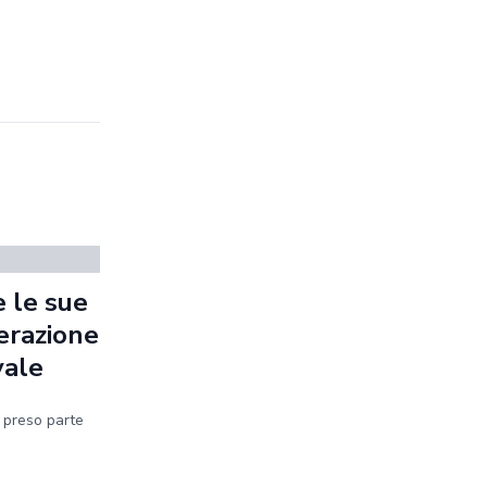
 le sue
erazione
vale
a preso parte