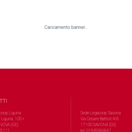
Caricamento banner...
TTI
coop Liguria
Sede Legacoop Savona
 Liguria, 105 r.
Via Cesare Battisti 4/6
NOVA (GE)
17100 SAVONA (SV)
572111
tel: 019/8386847