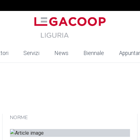
tori
Servizi
News
Biennale
Appunta
NORME