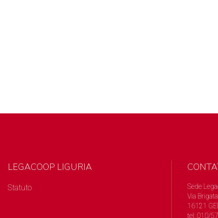
LEGACOOP LIGURIA
CONTA
Sede Lega
Statuto
Via Brigata
16121 GE
tel: 010/