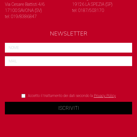
Via Cesare Battisti 4/6
19126 LA SPEZIA (SP)
17100 SAVONA (SV)
tel: 0187/503170
tel: 019/8386847
NEWSLETTER
Accetto il trattamento dei dati secondo la
Privacy Policy
ISCRIVITI