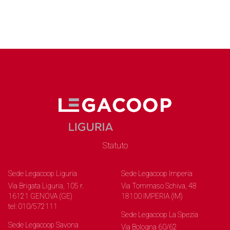
Statuto
Sede Legacoop Liguria
Sede Legacoop Imperia
Via Brigata Liguria, 105 r.
Via Tommaso Schiva, 48
16121 GENOVA (GE)
18100 IMPERIA (IM)
tel: 010/572111
Sede Legacoop La Spezia
Sede Legacoop Savona
Via Bologna 60/62