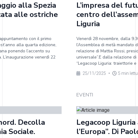
aggio alla Spezia
L’impresa del futu
ata alle ostriche
centro dell’asse
Liguria
l’appuntamento con il primo
Venerdì 28 novembre, dalla 9.
uest’anno alla quarta edizione,
l’Assemblea di metà mandato di 
liana ponendo l’accento su
relazione di Mattia Rossi, pres
ra. L’inaugurazione venerdì 22
universale”.E dalla relazione d
“Legacoop Liguria: traiettorie e at
25/11/2025
•
5 min lett
EVENTI
nord. Decolla
Legacoop Liguria 
ia Sociale.
l’Europa”. Di Paolo