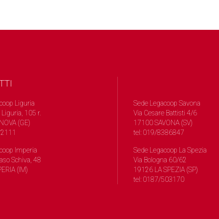
TTI
coop Liguria
Sede Legacoop Savona
 Liguria, 105 r.
Via Cesare Battisti 4/6
NOVA (GE)
17100 SAVONA (SV)
572111
tel: 019/8386847
coop Imperia
Sede Legacoop La Spezia
so Schiva, 48
Via Bologna 60/62
ERIA (IM)
19126 LA SPEZIA (SP)
tel: 0187/503170