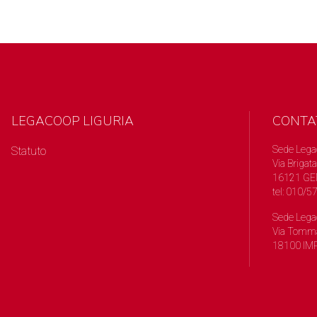
LEGACOOP LIGURIA
CONTA
Sede Lega
Statuto
Via Brigata
16121 GE
tel: 010/
Sede Lega
Via Tomma
18100 IMP