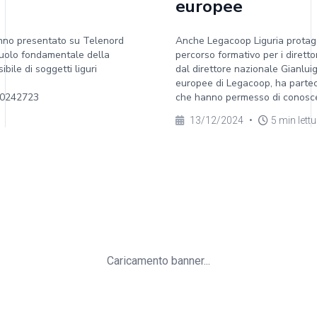
europee
hanno presentato su Telenord
Anche Legacoop Liguria protagon
 ruolo fondamentale della
percorso formativo per i direttor
bile di soggetti liguri
dal direttore nazionale Gianluig
europee di Legacoop, ha parteci
10242723
che hanno permesso di conoscer
13/12/2024
•
5 min lett
Caricamento banner...