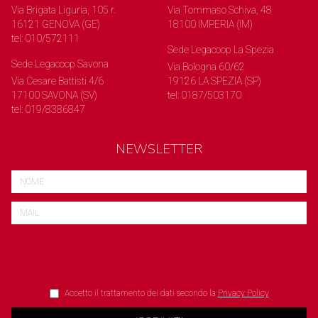
Via Brigata Liguria, 105 r.
Via Tommaso Schiva, 48
16121 GENOVA (GE)
18100 IMPERIA (IM)
tel: 010/572111
Sede Legacoop La Spezia
Sede Legacoop Savona
Via Bologna 60/62
Via Cesare Battisti 4/6
19126 LA SPEZIA (SP)
17100 SAVONA (SV)
tel: 0187/503170
tel: 019/8386847
NEWSLETTER
Accetto il trattamento dei dati secondo la
Privacy Policy