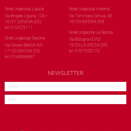
Sede Legacoop Liguria
Sede Legacoop Imperia
Via Brigata Liguria, 105 r.
Via Tommaso Schiva, 48
16121 GENOVA (GE)
18100 IMPERIA (IM)
tel: 010/572111
Sede Legacoop La Spezia
Sede Legacoop Savona
Via Bologna 60/62
Via Cesare Battisti 4/6
19126 LA SPEZIA (SP)
17100 SAVONA (SV)
tel: 0187/503170
tel: 019/8386847
NEWSLETTER