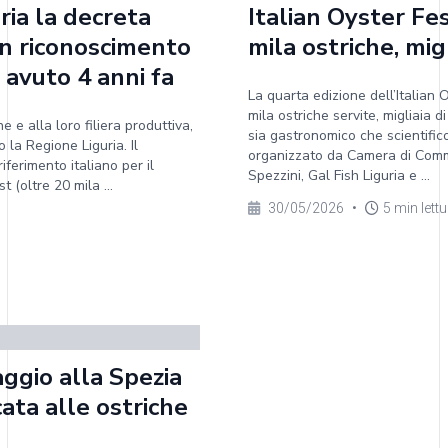
ria la decreta
Italian Oyster Fe
 un riconoscimento
mila ostriche, migl
 avuto 4 anni fa
La quarta edizione dell’Italian
mila ostriche servite, migliaia di
e e alla loro filiera produttiva,
sia gastronomico che scientific
 la Regione Liguria. Il
organizzato da Camera di Commer
iferimento italiano per il
Spezzini, Gal Fish Liguria e ...
 (oltre 20 mila ...
30/05/2026
•
5 min lett
aggio alla Spezia
ata alle ostriche