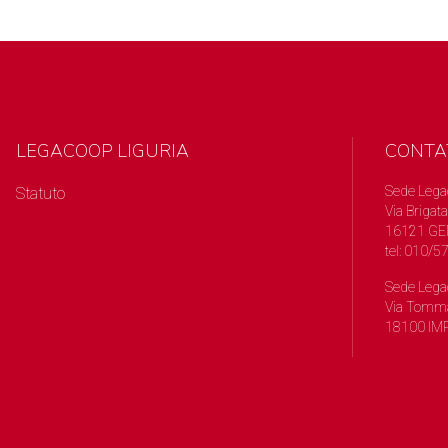
LEGACOOP LIGURIA
CONTA
Sede Lega
Statuto
Via Brigata
16121 GE
tel: 010/
Sede Lega
Via Tomma
18100 IMP