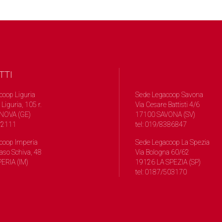
TTI
coop Liguria
Sede Legacoop Savona
 Liguria, 105 r.
Via Cesare Battisti 4/6
NOVA (GE)
17100 SAVONA (SV)
572111
tel: 019/8386847
coop Imperia
Sede Legacoop La Spezia
so Schiva, 48
Via Bologna 60/62
ERIA (IM)
19126 LA SPEZIA (SP)
tel: 0187/503170