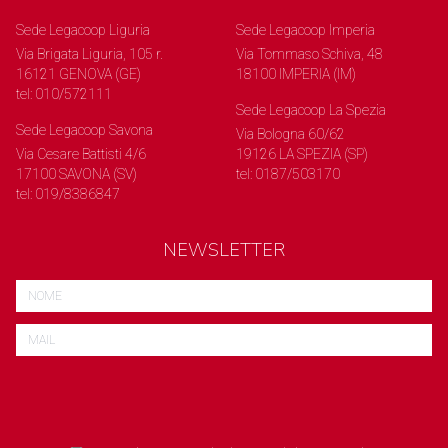
Sede Legacoop Liguria
Sede Legacoop Imperia
Via Brigata Liguria, 105 r.
Via Tommaso Schiva, 48
16121 GENOVA (GE)
18100 IMPERIA (IM)
tel: 010/572111
Sede Legacoop La Spezia
Sede Legacoop Savona
Via Bologna 60/62
Via Cesare Battisti 4/6
19126 LA SPEZIA (SP)
17100 SAVONA (SV)
tel: 0187/503170
tel: 019/8386847
NEWSLETTER