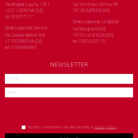
Via Brigata Liguria, 105 r.
Via Tommaso Schiva, 48
16121 GENOVA (GE)
18100 IMPERIA (IM)
tel: 010/572111
Sede Legacoop La Spezia
Sede Legacoop Savona
Via Bologna 60/62
Via Cesare Battisti 4/6
19126 LA SPEZIA (SP)
17100 SAVONA (SV)
tel: 0187/503170
tel: 019/8386847
NEWSLETTER
Accetto il trattamento dei dati secondo la
Privacy Policy