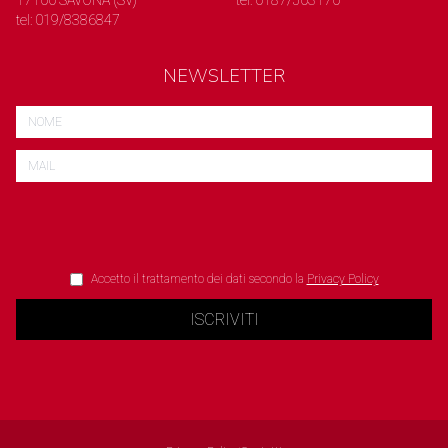
17100 SAVONA (SV)
tel: 0187/503170
tel: 019/8386847
NEWSLETTER
Accetto il trattamento dei dati secondo la
Privacy Policy
ISCRIVITI