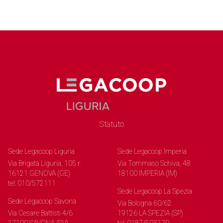
Statuto
Sede Legacoop Liguria
Sede Legacoop Imperia
Via Brigata Liguria, 105 r.
Via Tommaso Schiva, 48
16121 GENOVA (GE)
18100 IMPERIA (IM)
tel: 010/572111
Sede Legacoop La Spezia
Sede Legacoop Savona
Via Bologna 60/62
Via Cesare Battisti 4/6
19126 LA SPEZIA (SP)