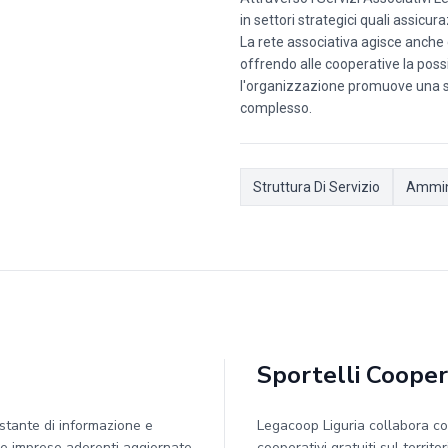
in settori strategici quali assicur
La rete associativa agisce anche c
offrendo alle cooperative la poss
l'organizzazione promuove una si
complesso.
Struttura Di Servizio
Ammini
Sportelli Cooper
stante di informazione e
Legacoop Liguria collabora con
 le imprese aderenti aggiornate
cooperativi gratuiti sul territo