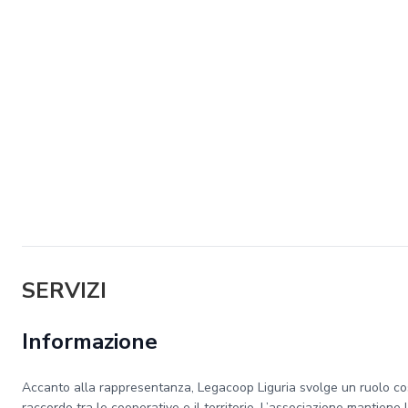
SERVIZI
Informazione
Accanto alla rappresentanza, Legacoop Liguria svolge un ruolo co
raccordo tra le cooperative e il territorio. L’associazione mantiene