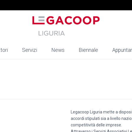
tori
Servizi
News
Biennale
Appunta
Legacoop Liguria mette a disposiz
accordi stipulati sia a livello naz
competitività delle imprese.
Attraverso i Servizi Associativi 