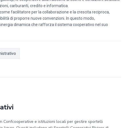
azioni, carburanti, credito e informatica.
ome facilitatore per la collaborazione e la crescita reciproca,
ibilità di proporre nuove convenzioni. In questo modo,
nergia dinamica che rafforza il sistema cooperativo nel suo
strativo
ativi
 Confcooperative e istituzioni locali per gestire sportelli
rio ligure. Questi includono gli Sportelli Cooperativi Riviere di