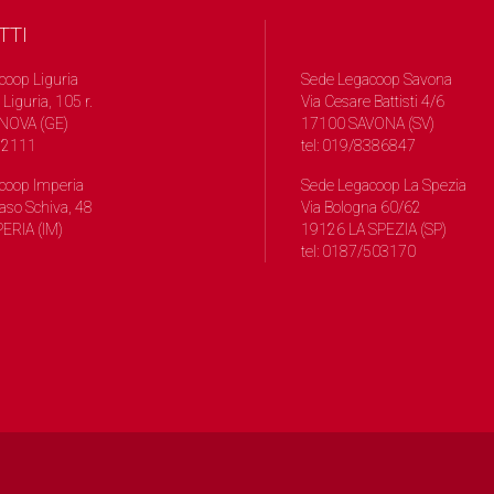
TTI
coop Liguria
Sede Legacoop Savona
 Liguria, 105 r.
Via Cesare Battisti 4/6
NOVA (GE)
17100 SAVONA (SV)
572111
tel: 019/8386847
coop Imperia
Sede Legacoop La Spezia
so Schiva, 48
Via Bologna 60/62
ERIA (IM)
19126 LA SPEZIA (SP)
tel: 0187/503170