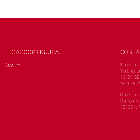
LEGACOOP LIGURIA
CONTA
Sede Lega
Statuto
Via Brigata
16121 GE
tel: 010/
Sede Lega
Via Tomma
18100 IMP