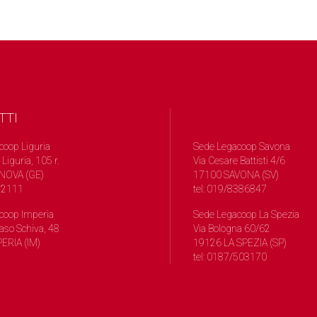
TTI
coop Liguria
Sede Legacoop Savona
 Liguria, 105 r.
Via Cesare Battisti 4/6
NOVA (GE)
17100 SAVONA (SV)
572111
tel: 019/8386847
coop Imperia
Sede Legacoop La Spezia
so Schiva, 48
Via Bologna 60/62
ERIA (IM)
19126 LA SPEZIA (SP)
tel: 0187/503170