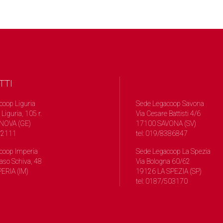
TTI
coop Liguria
Sede Legacoop Savona
 Liguria, 105 r.
Via Cesare Battisti 4/6
NOVA (GE)
17100 SAVONA (SV)
572111
tel: 019/8386847
coop Imperia
Sede Legacoop La Spezia
so Schiva, 48
Via Bologna 60/62
ERIA (IM)
19126 LA SPEZIA (SP)
tel: 0187/503170