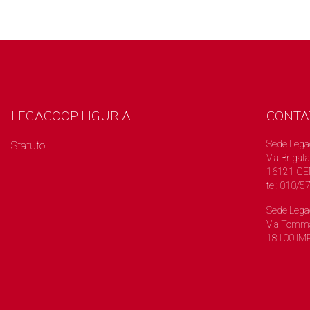
LEGACOOP LIGURIA
CONTA
Sede Lega
Statuto
Via Brigata
16121 GE
tel: 010/
Sede Lega
Via Tomma
18100 IMP