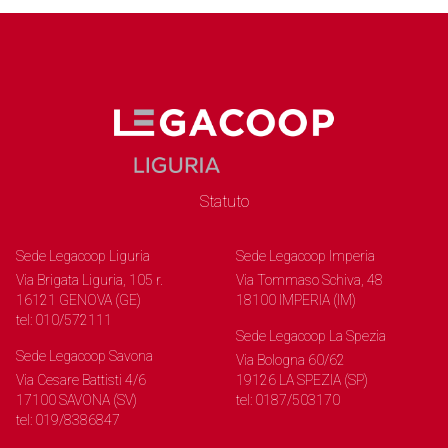
Statuto
Sede Legacoop Liguria
Sede Legacoop Imperia
Via Brigata Liguria, 105 r.
Via Tommaso Schiva, 48
16121 GENOVA (GE)
18100 IMPERIA (IM)
tel: 010/572111
Sede Legacoop La Spezia
Sede Legacoop Savona
Via Bologna 60/62
Via Cesare Battisti 4/6
19126 LA SPEZIA (SP)
17100 SAVONA (SV)
tel: 0187/503170
tel: 019/8386847